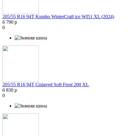
205/55 R16 94T Kumho WinterCraft ice WI51 XL (2024)
6 790 р
0
205/55 R16 94T Gislaved Soft Frost 200 XL
6 830 р
0