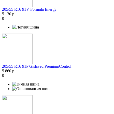
205/55 R16 91V Formula Energy
5 130 р
0
205/55 R16 91P Gislaved PremiumControl
5 860 р
0