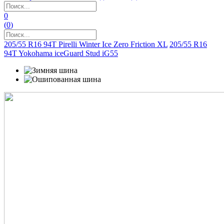
0
(
0
)
205/55 R16 94T Pirelli Winter Ice Zero Friction XL
205/55 R16
94T Yokohama iceGuard Stud iG55