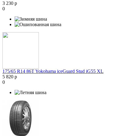
3 230 р
0
175/65 R14 86T Yokohama iceGuard Stud iG55 XL
5 820 р
0