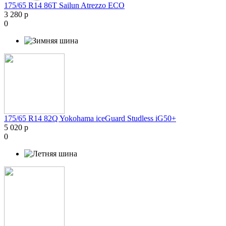
175/65 R14 86T Sailun Atrezzo ECO
3 280 р
0
175/65 R14 82Q Yokohama iceGuard Studless iG50+
5 020 р
0