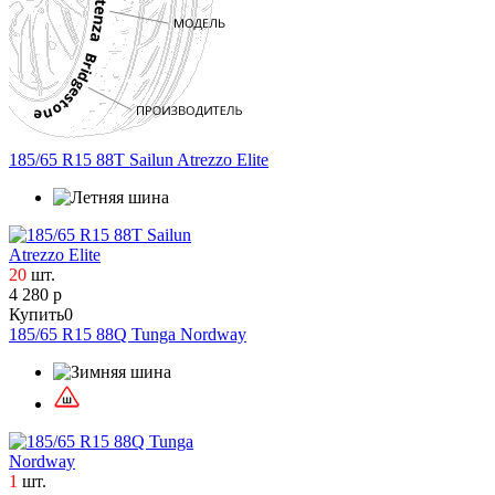
DoubleStar
Evergreen
Formula
General Tire
Gislaved
Goodyear
185/65 R15 88T Sailun Atrezzo Elite
Gripmax
Hankook
Ikon Tyres
Ilink
20
шт.
Imperial
4 280 р
Jesstire
Купить
0
Kumho
185/65 R15 88Q Tunga Nordway
Leao
LingLong
Matador
Maxtrek
Maxxis
1
шт.
Michelin