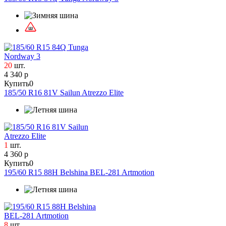
20
шт.
4 340 р
Купить
0
185/50 R16 81V Sailun Atrezzo Elite
1
шт.
4 360 р
Купить
0
195/60 R15 88H Belshina BEL-281 Artmotion
8
шт.