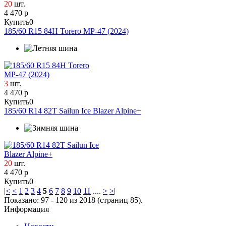
20
шт.
4 470 р
Купить
0
185/60 R15 84H Torero MP-47 (2024)
3
шт.
4 470 р
Купить
0
185/60 R14 82T Sailun Ice Blazer Alpine+
20
шт.
4 470 р
Купить
0
|<
<
1
2
3
4
5
6
7
8
9
10
11
....
>
>|
Показано: 97 - 120 из 2018 (страниц 85).
Информация