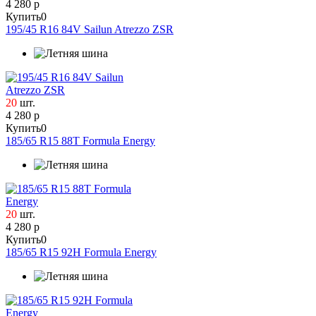
4 280 р
Mirage
Купить
0
Nexen
195/45 R16 84V Sailun Atrezzo ZSR
Nokian Tyres
Nordman
Pirelli
Roadstone
20
шт.
Roadx
4 280 р
Sailun
Купить
0
Superia
185/65 R15 88T Formula Energy
Torero
Tourador
Triangle
Tunga
20
шт.
Unistar
4 280 р
Viatti
Купить
0
WestLake
185/65 R15 92H Formula Energy
Yokohama
ZETA
Кама