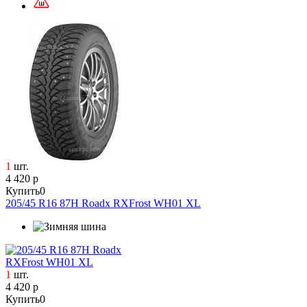
1
шт.
4 420 р
Купить
0
205/45 R16 87H Roadx RXFrost WH01 XL
1
шт.
4 420 р
Купить
0